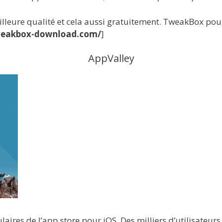
lleure qualité et cela aussi gratuitement. TweakBox pour 
tweakbox-download.com/
]
AppValley
laires de l’app store pour iOS. Des milliers d’utilisateurs 