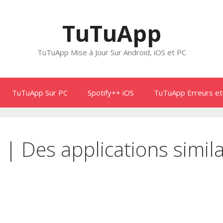
TuTuApp
TuTuApp Mise à Jour Sur Android, iOS et PC
TuTuApp Sur PC
Spotify++ iOS
TuTuApp Erreurs et
 | Des applications sim