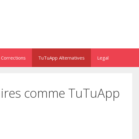
 Corrections
TuTuApp Alternatives
Legal
ilaires comme TuTuApp