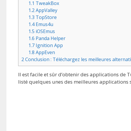
1.1
TweakBox
1.2
AppValley
1.3
TopStore
1.4
Emus4u
1.5
iOSEmus
1.6
Panda Helper
1.7
Ignition App
1.8
AppEven
2
Conclusion : Téléchargez les meilleures alterna
Il est facile et sûr d’obtenir des applications d
listé quelques unes des meilleures applications