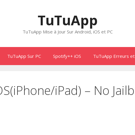
TuTuApp
TuTuApp Mise à Jour Sur Android, iOS et PC
TuTuApp Sur PC
Spotify++ iOS
TuTuApp Erreurs et
S(iPhone/iPad) – No Jailb