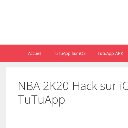
Aller
au
contenu
Accueil
TuTuApp Sur iOS
TutuApp APK
NBA 2K20 Hack sur iO
TuTuApp